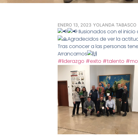
ENERO 13, 2023
YOLANDA TABASCO
Ilusionados con el inici
Agradecidos de ver la actitu
Tras conocer a las personas ten
Arrancamos
#liderazgo
#exito
#talento
#mot