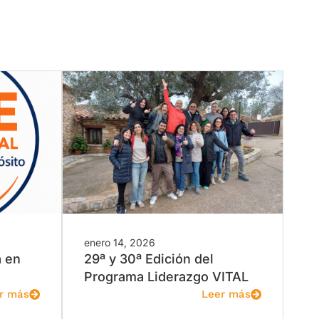
enero 14, 2026
a en
29ª y 30ª Edición del
Programa Liderazgo VITAL
r más
Leer más