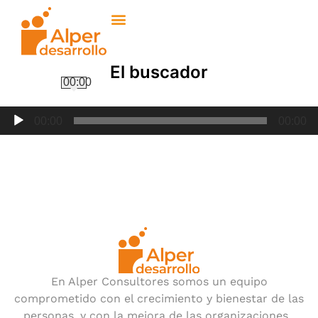
El buscador
00:00
Reproductor
00:00
00:00
de
audio
En Alper Consultores somos un equipo
comprometido con el crecimiento y bienestar de las
personas, y con la mejora de las organizaciones.