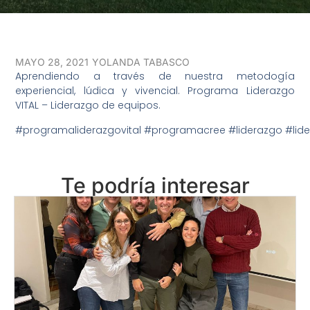
MAYO 28, 2021
YOLANDA TABASCO
Aprendiendo a través de nuestra metodogía
experiencial, lúdica y vivencial. Programa Liderazgo
VITAL – Liderazgo de equipos.
#programaliderazgovital
#programacree
#liderazgo
#lide
Te podría interesar